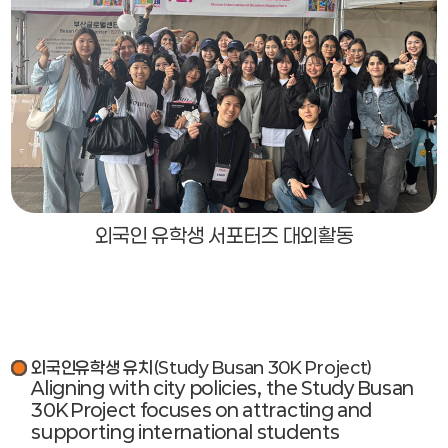
외국인 유학생 서포터즈 대외활동
외국인유학생 유치(Study Busan 30K Project)
Aligning with city policies, the Study Busan
30K Project focuses on attracting and
supporting international students