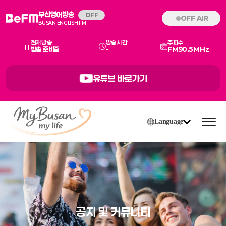
부산영어방송
OFF
OFF AIR
BUSAN ENGLISH FM
현재방송
방송시간
주파수
방송 준비중
-
FM90.5MHz
유튜브 바로가기
Language
공지 및 커뮤니티