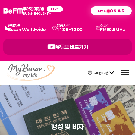
부산영어방송
LIVE
ON AIR
BUSAN ENGLISH FM
현재방송
방송시간
주파수
Busan Worldwide
11:05~12:00
FM90.5MHz
유튜브 바로가기
Language
행정 및 비자